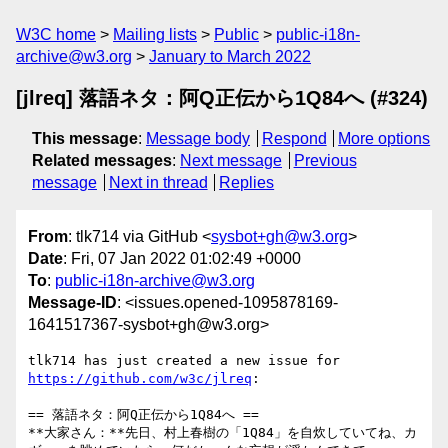
W3C home
Mailing lists
Public
public-i18n-
archive@w3.org
January to March 2022
[jlreq] 落語ネタ：阿Q正伝から1Q84へ (#324)
This message
:
Message body
Respond
More options
Related messages
:
Next message
Previous
message
Next in thread
Replies
From
: tlk714 via GitHub <
sysbot+gh@w3.org
>
Date
: Fri, 07 Jan 2022 01:02:49 +0000
To
:
public-i18n-archive@w3.org
Message-ID
: <issues.opened-1095878169-
1641517367-sysbot+gh@w3.org>
tlk714 has just created a new issue for 
https://github.com/w3c/jlreq
:

== 落語ネタ：阿Q正伝から1Q84へ ==

**大家さん：**先日、村上春樹の「1Q84」を自炊していてね、カ