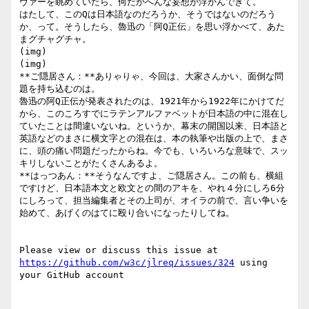
ヴァーを眺めていたら、何だかへんな妄想が浮かんできて。

はたして、このQは日本語なのだろうか、そうではないのだろう
か、って。そうしたら、魯迅の「阿Q正伝」を思い浮かべて、あた
まグチャグチャ。

(img)

(img)

**ご隠居さん：**ありゃりゃ、今回は、大家さんかい、面倒な問
題を持ち込むのは。

魯迅の阿Q正伝が発表されたのは、1921年から1922年にかけてだ
から、このころすでにラテンアルファベットが日本語の中に混在し
ていたことは間違いないね。というか、幕末の開国以来、日本語と
英語などのまさに横文字との混在は、本の執筆や出版の上で、まさ
に、頭の痛い問題だったからね。今でも、いろいろな意味で、スッ
キリしないことがたくさんあるよ。

**はっつあん：**そうなんですよ、ご隠居さん。この前も、横組
ですけど、日本語本文と欧文との間のアキを、やれ４分にしろ6分
にしろって、担当編集者とその上司が、オイラの前で、言い争いを
始めて、あげくのはてに殴り合いになったりしてね。

Please view or discuss this issue at 
https://github.com/w3c/jlreq/issues/324
 using 
your GitHub account
