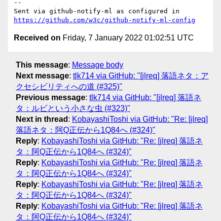
-- 

Sent via github-notify-ml as configured in 
https://github.com/w3c/github-notify-ml-config
Received on
Friday, 7 January 2022 01:02:51 UTC
This message
:
Message body
Next message
:
tlk714 via GitHub: "[jlreq] 落語ネタ：ア
クセシビリティへの道 (#325)"
Previous message
:
tlk714 via GitHub: "[jlreq] 落語ネ
タ：ルビという小さな虫 (#323)"
Next in thread
:
KobayashiToshi via GitHub: "Re: [jlreq]
落語ネタ：阿Q正伝から1Q84へ (#324)"
Reply
:
KobayashiToshi via GitHub: "Re: [jlreq] 落語ネ
タ：阿Q正伝から1Q84へ (#324)"
Reply
:
KobayashiToshi via GitHub: "Re: [jlreq] 落語ネ
タ：阿Q正伝から1Q84へ (#324)"
Reply
:
KobayashiToshi via GitHub: "Re: [jlreq] 落語ネ
タ：阿Q正伝から1Q84へ (#324)"
Reply
:
KobayashiToshi via GitHub: "Re: [jlreq] 落語ネ
タ：阿Q正伝から1Q84へ (#324)"