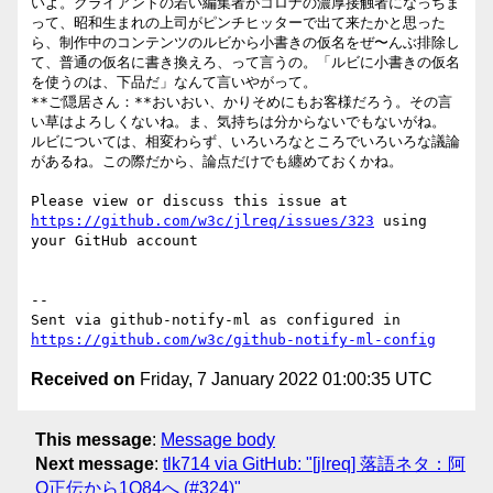
いよ。クライアントの若い編集者がコロナの濃厚接触者になっちま
って、昭和生まれの上司がピンチヒッターで出て来たかと思った
ら、制作中のコンテンツのルビから小書きの仮名をぜ〜んぶ排除し
て、普通の仮名に書き換えろ、って言うの。「ルビに小書きの仮名
を使うのは、下品だ」なんて言いやがって。

**ご隠居さん：**おいおい、かりそめにもお客様だろう。その言
い草はよろしくないね。ま、気持ちは分からないでもないがね。

ルビについては、相変わらず、いろいろなところでいろいろな議論
があるね。この際だから、論点だけでも纏めておくかね。

Please view or discuss this issue at 
https://github.com/w3c/jlreq/issues/323
 using 
your GitHub account

-- 

Sent via github-notify-ml as configured in 
https://github.com/w3c/github-notify-ml-config
Received on
Friday, 7 January 2022 01:00:35 UTC
This message
:
Message body
Next message
:
tlk714 via GitHub: "[jlreq] 落語ネタ：阿
Q正伝から1Q84へ (#324)"