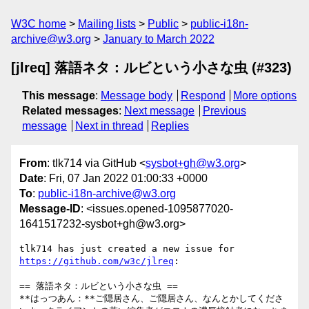
W3C home
Mailing lists
Public
public-i18n-
archive@w3.org
January to March 2022
[jlreq] 落語ネタ：ルビという小さな虫 (#323)
This message
:
Message body
Respond
More options
Related messages
:
Next message
Previous
message
Next in thread
Replies
From
: tlk714 via GitHub <
sysbot+gh@w3.org
>
Date
: Fri, 07 Jan 2022 01:00:33 +0000
To
:
public-i18n-archive@w3.org
Message-ID
: <issues.opened-1095877020-
1641517232-sysbot+gh@w3.org>
tlk714 has just created a new issue for 
https://github.com/w3c/jlreq
:

== 落語ネタ：ルビという小さな虫 ==

**はっつあん：**ご隠居さん、ご隠居さん、なんとかしてくださ