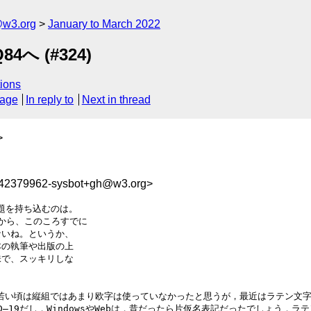
@w3.org
January to March 2022
4へ (#324)
ions
sage
In reply to
Next in thread
>
642379962-sysbot+gh@w3.org>
題を持ち込むのは。

から、このころすでに

いね。というか、

の執筆や出版の上

で、スッキリしな

い頃は縦組ではあまり欧字は使っていなかったと思うが，最近はラテン文字の
ID–19だし，WindowsやWebは，昔だったら片仮名表記だったでしょう