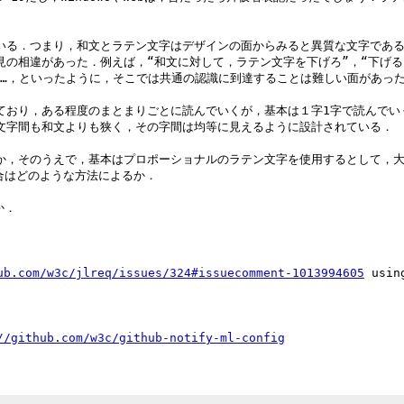
いる．つまり，和文とラテン文字はデザインの面からみると異質な文字であ
の相違があった．例えば，“和文に対して，ラテン文字を下げろ”，“下げる
……，といったように，そこでは共通の認識に到達することは難しい面があった
ており，ある程度のまとまりごとに読んでいくが，基本は１字1字で読んでい
文字間も和文よりも狭く，その字間は均等に見えるように設計されている．

か，そのうえで，基本はプロポーショナルのラテン文字を使用するとして，大
ub.com/w3c/jlreq/issues/324#issuecomment-1013994605
 usin
//github.com/w3c/github-notify-ml-config