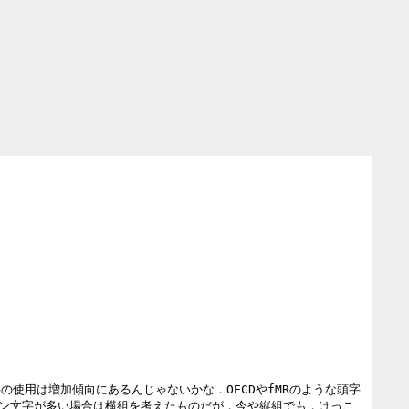
使用は増加傾向にあるんじゃないかな．OECDやfMRのような頭字
．ラテン文字が多い場合は横組を考えたものだが，今や縦組でも，けっこ