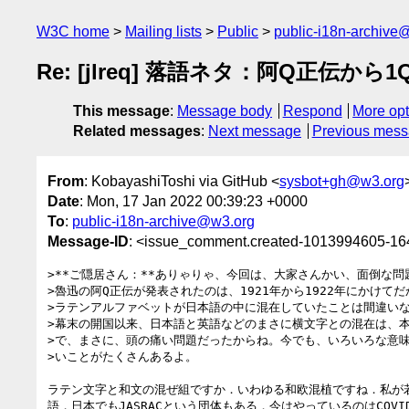
W3C home
Mailing lists
Public
public-i18n-archive
Re: [jlreq] 落語ネタ：阿Q正伝から1Q8
This message
:
Message body
Respond
More opt
Related messages
:
Next message
Previous mes
From
: KobayashiToshi via GitHub <
sysbot+gh@w3.org
Date
: Mon, 17 Jan 2022 00:39:23 +0000
To
:
public-i18n-archive@w3.org
Message-ID
: <issue_comment.created-1013994605-1
>**ご隠居さん：**ありゃりゃ、今回は、大家さんかい、面倒な問
>魯迅の阿Q正伝が発表されたのは、1921年から1922年にかけてだ
>ラテンアルファベットが日本語の中に混在していたことは間違いな
>幕末の開国以来、日本語と英語などのまさに横文字との混在は、本
>で、まさに、頭の痛い問題だったからね。今でも、いろいろな意味
>いことがたくさんあるよ。

ラテン文字と和文の混ぜ組ですか．いわゆる和欧混植ですね．私が若
語，日本でもJASRACという団体もある．今はやっているのはCOV