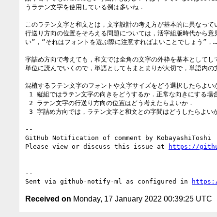
うラテン文字を使用している例は多いね．

このラテン文字と和文とは，文字設計の考え方が基本的に異なって
行送り方向の位置をそろえる問題については，活字組版時代から意見
い”，“それはフォントを選ぶ際に注意すればよいことでしょう”，
字詰め方向で考えても，和文では全角の文字の外枠を基本としてし
単位に読んでいくので，単語としてもまとまりが大切で，単語内の
混植するラテン文字のフォントや文字サイズをどう選択したらよい
 1 縦組ではラテン文字の向きをどうするか．正常な向きにする場合はどのような方法によるか．

 2 ラテン文字の行送り方向の位置はどう考えたらよいか．

 3 字詰め方向では，ラテン文字と和文との字間はどうしたらよいか．

-- 

GitHub Notification of comment by KobayashiToshi

Please view or discuss this issue at 
https://gith
-- 

Sent via github-notify-ml as configured in 
https:
Received on
Monday, 17 January 2022 00:39:25 UTC