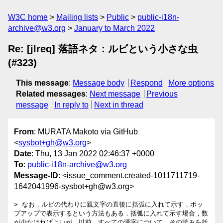
W3C home
Mailing lists
Public
public-i18n-
archive@w3.org
January to March 2022
Re: [jlreq] 落語ネタ：ルビという小さな虫
(#323)
This message
:
Message body
Respond
More options
Related messages
:
Next message
Previous
message
In reply to
Next in thread
From
: MURATA Makoto via GitHub
<
sysbot+gh@w3.org
>
Date
: Thu, 13 Jan 2022 02:46:37 +0000
To
:
public-i18n-archive@w3.org
Message-ID
: <issue_comment.created-1011711719-
1642041996-sysbot+gh@w3.org>
> なお，ルビの代わりに親文字の直後に括弧に入れて示す，ポッ
プアップで表示するという方法もある．括弧に入れて示す場合，数
が少なければよいが，以前，すべての漢字について，その読みを括