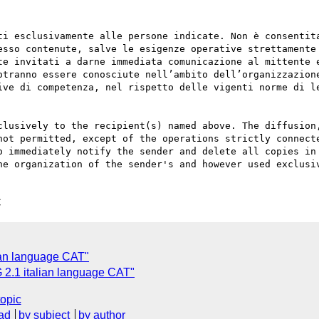
ti esclusivamente alle persone indicate. Non è consentita
esso contenute, salve le esigenze operative strettamente 
te invitati a darne immediata comunicazione al mittente e
otranno essere conosciute nell’ambito dell’organizzazione
ive di competenza, nel rispetto delle vigenti norme di le
clusively to the recipient(s) named above. The diffusion,
not permitted, except of the operations strictly connecte
o immediately notify the sender and delete all copies in 
he organization of the sender's and however used exclusiv
C
ian language CAT"
1 italian language CAT"
topic
ad
by subject
by author