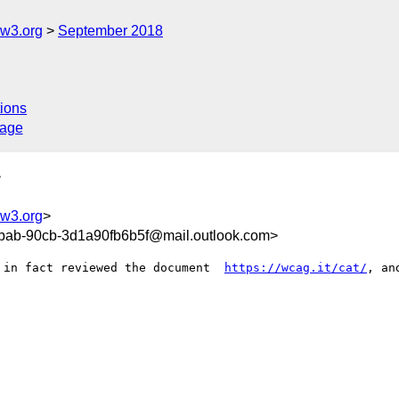
@w3.org
September 2018
ions
sage
>
@w3.org
>
ab-90cb-3d1a90fb6b5f@mail.outlook.com>
 in fact reviewed the document  
https://wcag.it/cat/
, an