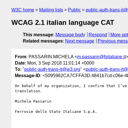
W3C home
Mailing lists
Public
public-auth-trans-it
WCAG 2.1 italian language CAT
This message
:
Message body
Respond
More opt
Related messages
:
Next message
Previous mes
From
: PASSARIN MICHELA <
m.passarin@fsitaliane.it
Date
: Mon, 3 Sep 2018 11:01:14 +0000
To
: "
public-auth-trans-it@w3.org
" <
public-auth-trans-it
Message-ID
: <5095962CA7CFFA3D.4841b7cd-c06e-4b
On behalf of my organization, I confirm that I’ve
translation.

Michela Passarin

Ferrovie dello Stato Italiane S.p.A.
