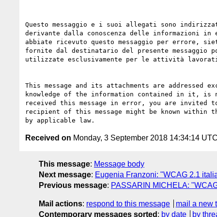
Questo messaggio e i suoi allegati sono indirizza
derivante dalla conoscenza delle informazioni in 
abbiate ricevuto questo messaggio per errore, sie
fornite dal destinatario del presente messaggio p
utilizzate esclusivamente per le attività lavorat
This message and its attachments are addressed ex
knowledge of the information contained in it, is 
received this message in error, you are invited t
recipient of this message might be known within t
Received on
Monday, 3 September 2018 14:34:14 UT
This message
:
Message body
Next message
:
Eugenia Franzoni: "WCAG 2.1 ital
Previous message
:
PASSARIN MICHELA: "WCAG 2.
Mail actions
:
respond to this message
mail a new 
Contemporary messages sorted
:
by date
by thre