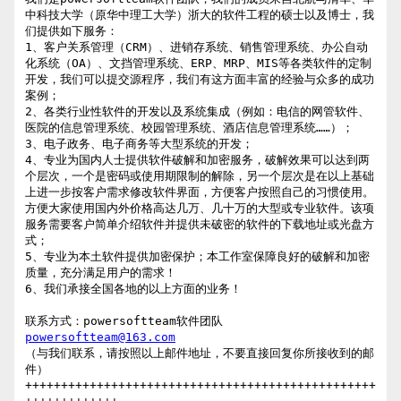
中科技大学（原华中理工大学）浙大的软件工程的硕士以及博士，我
们提供如下服务：

1、客户关系管理（CRM）、进销存系统、销售管理系统、办公自动
化系统（OA）、文挡管理系统、ERP、MRP、MIS等各类软件的定制
开发，我们可以提交源程序，我们有这方面丰富的经验与众多的成功
案例；

2、各类行业性软件的开发以及系统集成（例如：电信的网管软件、
医院的信息管理系统、校园管理系统、酒店信息管理系统……）；

3、电子政务、电子商务等大型系统的开发；

4、专业为国内人士提供软件破解和加密服务，破解效果可以达到两
个层次，一个是密码或使用期限制的解除，另一个层次是在以上基础
上进一步按客户需求修改软件界面，方便客户按照自己的习惯使用。
方便大家使用国内外价格高达几万、几十万的大型或专业软件。该项
服务需要客户简单介绍软件并提供未破密的软件的下载地址或光盘方
式；

5、专业为本土软件提供加密保护；本工作室保障良好的破解和加密
质量，充分满足用户的需求！

6、我们承接全国各地的以上方面的业务！

联系方式：powersoftteam软件团队    
powersoftteam@163.com
（与我们联系，请按照以上邮件地址，不要直接回复你所接收到的邮
件）

+++++++++++++++++++++++++++++++++++++++++++++++++