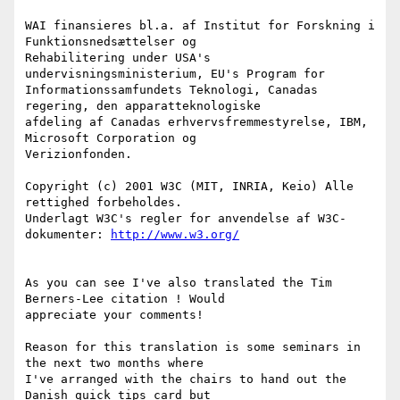
WAI finansieres bl.a. af Institut for Forskning i 
Funktionsnedsættelser og

Rehabilitering under USA's 
undervisningsministerium, EU's Program for

Informationssamfundets Teknologi, Canadas 
regering, den apparatteknologiske

afdeling af Canadas erhvervsfremmestyrelse, IBM, 
Microsoft Corporation og

Verizionfonden.

Copyright (c) 2001 W3C (MIT, INRIA, Keio) Alle 
rettighed forbeholdes.

Underlagt W3C's regler for anvendelse af W3C-
dokumenter: 
http://www.w3.org/
As you can see I've also translated the Tim 
Berners-Lee citation ! Would

appreciate your comments!

Reason for this translation is some seminars in 
the next two months where

I've arranged with the chairs to hand out the 
Danish quick tips card but
