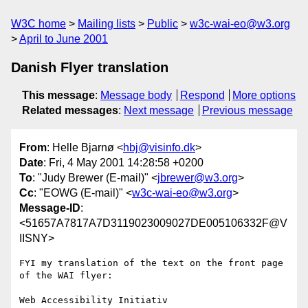
W3C home
Mailing lists
Public
w3c-wai-eo@w3.org
April to June 2001
Danish Flyer translation
This message
:
Message body
Respond
More options
Related messages
:
Next message
Previous message
From
: Helle Bjarnø <
hbj@visinfo.dk
>
Date
: Fri, 4 May 2001 14:28:58 +0200
To
: "Judy Brewer (E-mail)" <
jbrewer@w3.org
>
Cc
: "EOWG (E-mail)" <
w3c-wai-eo@w3.org
>
Message-ID
:
<51657A7817A7D3119023009027DE005106332F@V
IISNY>
FYI my translation of the text on the front page 
of the WAI flyer:

Web Accessibility Initiativ
