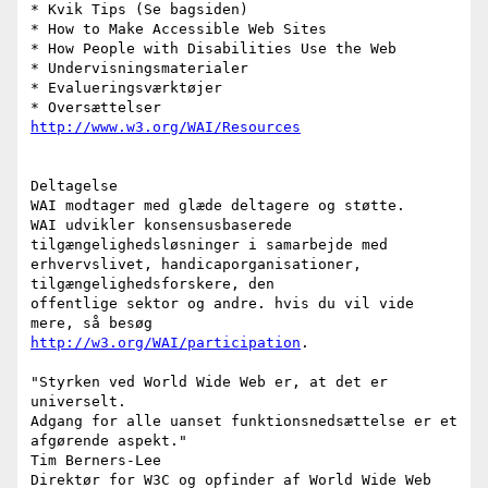
* Kvik Tips (Se bagsiden)

* How to Make Accessible Web Sites

* How People with Disabilities Use the Web

* Undervisningsmaterialer

* Evalueringsværktøjer

http://www.w3.org/WAI/Resources
Deltagelse

WAI modtager med glæde deltagere og støtte.

WAI udvikler konsensusbaserede 
tilgængelighedsløsninger i samarbejde med

erhvervslivet, handicaporganisationer, 
tilgængelighedsforskere, den

offentlige sektor og andre. hvis du vil vide 
http://w3.org/WAI/participation
. 

"Styrken ved World Wide Web er, at det er 
universelt. 

Adgang for alle uanset funktionsnedsættelse er et 
afgørende aspekt."

Tim Berners-Lee

Direktør for W3C og opfinder af World Wide Web
