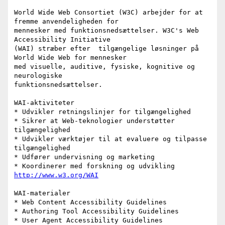
World Wide Web Consortiet (W3C) arbejder for at 
fremme anvendeligheden for

mennesker med funktionsnedsættelser. W3C's Web 
Accessibility Initiative

(WAI) stræber efter  tilgængelige løsninger på 
World Wide Web for mennesker

med visuelle, auditive, fysiske, kognitive og 
neurologiske

funktionsnedsættelser.

WAI-aktiviteter

* Udvikler retningslinjer for tilgængelighed

* Sikrer at Web-teknologier understøtter 
tilgængelighed

* Udvikler værktøjer til at evaluere og tilpasse 
tilgængelighed

* Udfører undervisning og marketing

http://www.w3.org/WAI
WAI-materialer

* Web Content Accessibility Guidelines

* Authoring Tool Accessibility Guidelines

* User Agent Accessibility Guidelines
