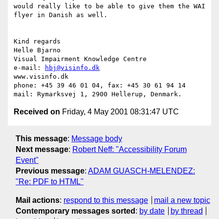
would really like to be able to give them the WAI 
flyer in Danish as well.

Kind regards

Helle Bjarno

Visual Impairment Knowledge Centre

e-mail: 
hbj@visinfo.dk
www.visinfo.dk 

phone: +45 39 46 01 04, fax: +45 30 61 94 14

Received on
Friday, 4 May 2001 08:31:47 UTC
This message
:
Message body
Next message
:
Robert Neff: "Accessibility Forum
Event"
Previous message
:
ADAM GUASCH-MELENDEZ:
"Re: PDF to HTML"
Mail actions
:
respond to this message
mail a new topic
Contemporary messages sorted
:
by date
by thread