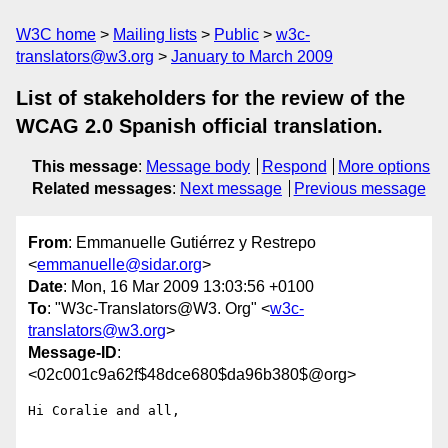
W3C home
Mailing lists
Public
w3c-
translators@w3.org
January to March 2009
List of stakeholders for the review of the
WCAG 2.0 Spanish official translation.
This message
:
Message body
Respond
More options
Related messages
:
Next message
Previous message
From
: Emmanuelle Gutiérrez y Restrepo
<
emmanuelle@sidar.org
>
Date
: Mon, 16 Mar 2009 13:03:56 +0100
To
: "W3c-Translators@W3. Org" <
w3c-
translators@w3.org
>
Message-ID
:
<02c001c9a62f$48dce680$da96b380$@org>
Hi Coralie and all,
