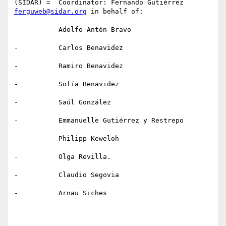
(SIDAR) =  Coordinator: Fernando Gutiérrez 
ferguweb@sidar.org
 in behalf of:

-          Adolfo Antón Bravo 

-          Carlos Benavidez 

-          Ramiro Benavidez 

-          Sofía Benavidez 

-          Saúl González 

-          Emmanuelle Gutiérrez y Restrepo 

-          Philipp Keweloh 

-          Olga Revilla. 

-          Claudio Segovia 

-          Arnau Siches 
