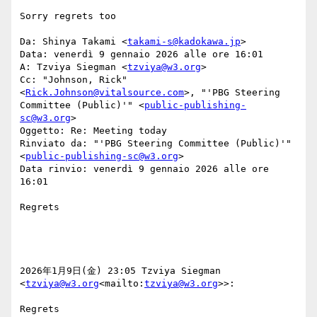
Sorry regrets too

Da: Shinya Takami <
takami-s@kadokawa.jp
>

Data: venerdì 9 gennaio 2026 alle ore 16:01

A: Tzviya Siegman <
tzviya@w3.org
>

Cc: "Johnson, Rick" 
<
Rick.Johnson@vitalsource.com
>, "'PBG Steering 
Committee (Public)'" <
public-publishing-
sc@w3.org
>

Oggetto: Re: Meeting today

Rinviato da: "'PBG Steering Committee (Public)'" 
<
public-publishing-sc@w3.org
>

Data rinvio: venerdì 9 gennaio 2026 alle ore 
16:01

Regrets

2026年1月9日(金) 23:05 Tzviya Siegman 
<
tzviya@w3.org
<mailto:
tzviya@w3.org
>>:

Regrets
