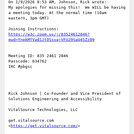
On 1/9/2026 8:53 AM, Johnson, Rick wrote:

My apologies for missing this!  We WILL be having 
a meeting today. At the normal time (10am 
eastern, 3pm GMT)

Joining Instructions: 
https://w3c.zoom.us/j/83524612846?
Meeting ID: 835 2461 2846

Passcode: 634762

IRC #pbgsc

Rick Johnson | Co-Founder and Vice President of 
Solutions Engineering and Accessibility

VitalSource Technologies, LLC

get.vitalsource.com 
<
https://get.vitalsource.com/
>
