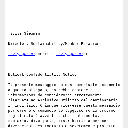
--

Tzviya Siegman

Director, Sustainability/Member Relations

tzviya@w3.org
<mailto:
tzviya@w3.org
>

________________________________

Network Confidentiality Notice

Il presente messaggio, e ogni eventuale documento 
a questo allegato, potrebbe contenere 
informazioni da considerarsi strettamente 
riservate ad esclusivo utilizzo del destinatario 
in indirizzo. Chiunque ricevesse questo messaggio 
per errore o comunque lo leggesse senza esserne 
legittimato è avvertito che trattenerlo, 
copiarlo, divulgarlo, distribuirlo a persone 
diverse dal destinatario è severamente proibito 