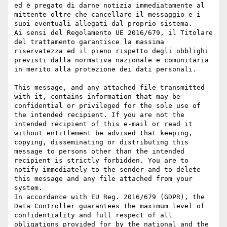
ed è pregato di darne notizia immediatamente al 
mittente oltre che cancellare il messaggio e i 
suoi eventuali allegati dal proprio sistema.

Ai sensi del Regolamento UE 2016/679, il Titolare 
del trattamento garantisce la massima 
riservatezza ed il pieno rispetto degli obblighi 
previsti dalla normativa nazionale e comunitaria 
in merito alla protezione dei dati personali.

This message, and any attached file transmitted 
with it, contains information that may be 
confidential or privileged for the sole use of 
the intended recipient. If you are not the 
intended recipient of this e-mail or read it 
without entitlement be advised that keeping, 
copying, disseminating or distributing this 
message to persons other than the intended 
recipient is strictly forbidden. You are to 
notify immediately to the sender and to delete 
this message and any file attached from your 
system.

In accordance with EU Reg. 2016/679 (GDPR), the 
Data Controller guarantees the maximum level of 
confidentiality and full respect of all 
obligations provided for by the national and the 