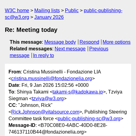
W3C home
Mailing lists
Public
public-publishing-
sc@w3.org
January 2026
Re: Meeting today
This message
:
Message body
Respond
More options
Related messages
:
Next message
Previous
message
In reply to
From
: Cristina Mussinelli - Fondazione LIA
<
cristina.mussinelli@fondazionelia.org
>
Date
: Fri, 9 Jan 2026 15:02:56 +0000
To
: Shinya Takami <
takami-s@kadokawa.jp
>, Tzviya
Siegman <
tzviya@w3.org
>
CC
: "Johnson, Rick"
<
Rick.Johnson@vitalsource.com
>, Publishing Steering
Committee task force <
public-publishing-sc@w3.org
>
Message-ID
: <B70C08E0-4ABC-40D0-8E28-
746137110B44@fondazionelia.org>