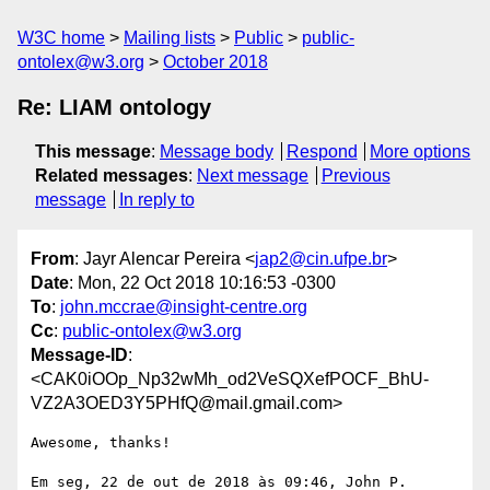
W3C home
Mailing lists
Public
public-
ontolex@w3.org
October 2018
Re: LIAM ontology
This message
:
Message body
Respond
More options
Related messages
:
Next message
Previous
message
In reply to
From
: Jayr Alencar Pereira <
jap2@cin.ufpe.br
>
Date
: Mon, 22 Oct 2018 10:16:53 -0300
To
:
john.mccrae@insight-centre.org
Cc
:
public-ontolex@w3.org
Message-ID
:
<CAK0iOOp_Np32wMh_od2VeSQXefPOCF_BhU-
VZ2A3OED3Y5PHfQ@mail.gmail.com>
Awesome, thanks!

Em seg, 22 de out de 2018 às 09:46, John P. 