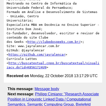
Mestrando no Centro de Informática da 
Universidade Federal do Pernambuco;

Formado em Análise e Desenvolvimento de Sistemas 
- UniLeão, Centro

Universitário;

Especialista MBA em Docência no Ensino Superior - 
Instituto Dom José;

Co-fundador, desenvolvedor, escritor e revisor de 
conteúdo do site Clube

dos Geeks <
http://clubedosgeeks.com.br/
>;

Site: www.jayralencar.com.br

GitHub: @jayralencar 
<
https://github.com/jayralencar
>

Currículo Lattes

<
http://buscatextual.cnpq.br/buscatextual/visuali
zacv.do?id=K8561724U9
Received on
Monday, 22 October 2018 13:17:29 UTC
This message
:
Message body
Next message
:
Philipp Cimiano: "Research Associate
Position in Linguistic Linked Data / Computational
Semantics, Semantic Computing Group, Bielefeld