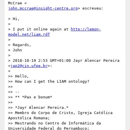
john.mccrae@insight-centre.org
> escreveu:

> Hi,

>

> I put it online again at 
http://lemon-
model.net/liam.rdf
>

> Regards,

> John

>

> 2018-10-19 2:53 GMT+01:00 Jayr Alencar Pereira 
<
jap2@cin.ufpe.br
>:

>

>> Hello,

>> How can I get the LIAM ontology?

>>

>> --

>> ** *Pax e bonum*

>>

>> *Jayr Alencar Pereira.*

>> Membro do Corpo de Cristo, Igreja Católica 
Apostólica Romana;

>> Mestrando no Centro de Informática da 
Universidade Federal do Pernambuco;
