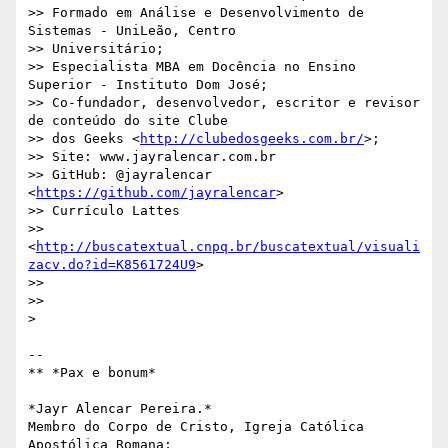
>> Formado em Análise e Desenvolvimento de 
Sistemas - UniLeão, Centro

>> Universitário;

>> Especialista MBA em Docência no Ensino 
Superior - Instituto Dom José;

>> Co-fundador, desenvolvedor, escritor e revisor 
de conteúdo do site Clube

>> dos Geeks <
http://clubedosgeeks.com.br/
>;

>> Site: www.jayralencar.com.br

>> GitHub: @jayralencar 
<
https://github.com/jayralencar
>

>> Currículo Lattes

>> 
<
http://buscatextual.cnpq.br/buscatextual/visuali
zacv.do?id=K8561724U9
>

>>

>>

>

-- 

** *Pax e bonum*

*Jayr Alencar Pereira.*

Membro do Corpo de Cristo, Igreja Católica 
Apostólica Romana;
