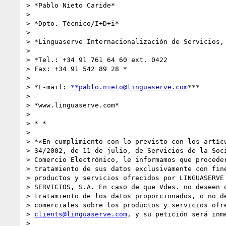
> *Pablo Nieto Caride*

>

> *Dpto. Técnico/I+D+i*

>

> *Linguaserve Internacionalización de Servicios, 
>

> *Tel.: +34 91 761 64 60 ext. 0422

> Fax: +34 91 542 89 28 *

>

> *E-mail: 
**pablo.nieto@linguaserve.com
***

>

> *www.linguaserve.com*

>

> * *

>

> *«En cumplimiento con lo previsto con los artícu
> 34/2002, de 11 de julio, de Servicios de la Soci
> Comercio Electrónico, le informamos que proceder
> tratamiento de sus datos exclusivamente con fine
> productos y servicios ofrecidos por LINGUASERVE 
> SERVICIOS, S.A. En caso de que Vdes. no deseen q
> tratamiento de los datos proporcionados, o no de
> comerciales sobre los productos y servicios ofre
> 
clients@linguaserve.com
, y su petición será inme
>
