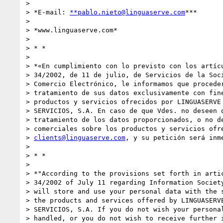
>

> *E-mail: 
**pablo.nieto@linguaserve.com
***

>

> *www.linguaserve.com*

>

> * *

>

> *«En cumplimiento con lo previsto con los artícu
> 34/2002, de 11 de julio, de Servicios de la Soci
> Comercio Electrónico, le informamos que proceder
> tratamiento de sus datos exclusivamente con fine
> productos y servicios ofrecidos por LINGUASERVE 
> SERVICIOS, S.A. En caso de que Vdes. no deseen q
> tratamiento de los datos proporcionados, o no de
> comerciales sobre los productos y servicios ofre
> 
clients@linguaserve.com
, y su petición será inme
>

> * *

>

> *"According to the provisions set forth in artic
> 34/2002 of July 11 regarding Information Society
> will store and use your personal data with the s
> the products and services offered by LINGUASERVE
> SERVICIOS, S.A. If you do not wish your personal
> handled, or you do not wish to receive further i