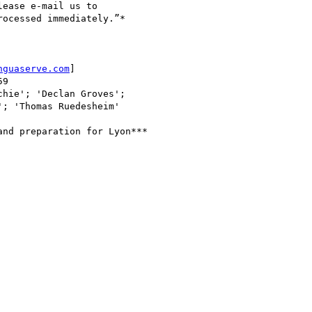
ease e-mail us to

ocessed immediately.”*

nguaserve.com
]

9

hie'; 'Declan Groves';

'; 'Thomas Ruedesheim'

nd preparation for Lyon***
