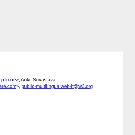
.dcu.ie
>, Ankit Srivastava
are.com
>,
public-multilingualweb-lt@w3.org