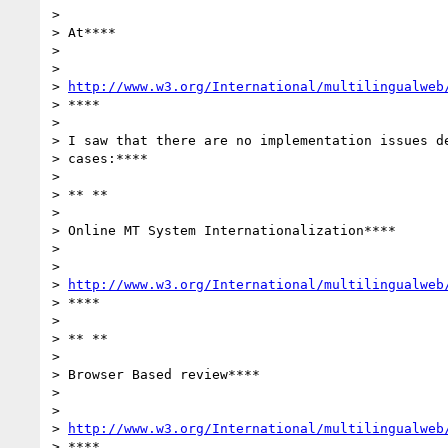
>

> At****

>

>

> 
http://www.w3.org/International/multilingualweb
> ****

>

> I saw that there are no implementation issues de
> cases:****

>

> ** **

>

> Online MT System Internationalization****

>

>

> 
http://www.w3.org/International/multilingualweb
> ****

>

> ** **

>

> Browser Based review****

>

>

> 
http://www.w3.org/International/multilingualweb
> ****
