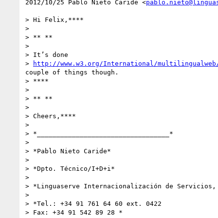
2012/10/25 Pablo Nieto Caride <
pablo.nieto@lingua
> Hi Felix,****

>

> ** **

>

> It’s done

> 
http://www.w3.org/International/multilingualweb
couple of things though.

> ****

>

> ** **

>

> Cheers,****

>

> *__________________________________*

>

> *Pablo Nieto Caride*

>

> *Dpto. Técnico/I+D+i*

>

> *Linguaserve Internacionalización de Servicios, 
>

> *Tel.: +34 91 761 64 60 ext. 0422

> Fax: +34 91 542 89 28 *
