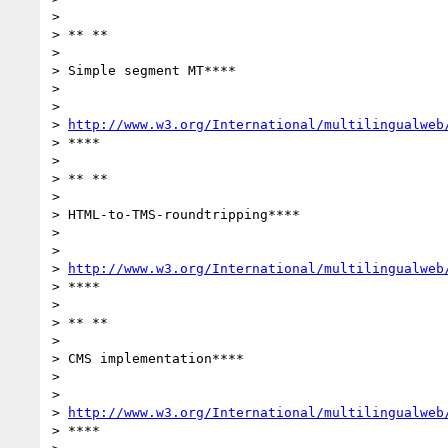
>

> ** **

>

> Simple segment MT****

>

>

> 
http://www.w3.org/International/multilingualweb
> ****

>

> ** **

>

> HTML-to-TMS-roundtripping****

>

>

> 
http://www.w3.org/International/multilingualweb
> ****

>

> ** **

>

> CMS implementation****

>

>

> 
http://www.w3.org/International/multilingualweb
> ****
