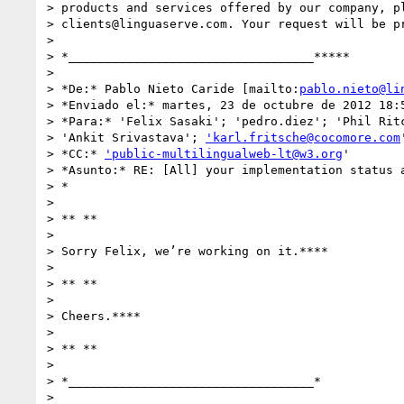
> products and services offered by our company, pl
> clients@linguaserve.com. Your request will be pr
>

> *__________________________________*****

>

> *De:* Pablo Nieto Caride [mailto:
pablo.nieto@li
> *Enviado el:* martes, 23 de octubre de 2012 18:5
> *Para:* 'Felix Sasaki'; 'pedro.diez'; 'Phil Ritc
> 'Ankit Srivastava'; 
'karl.fritsche@cocomore.com
> *CC:* 
'public-multilingualweb-lt@w3.org
'

> *Asunto:* RE: [All] your implementation status a
> *

>

> ** **

>

> Sorry Felix, we’re working on it.****

>

> ** **

>

> Cheers.****

>

> ** **

>

> *__________________________________*

>
