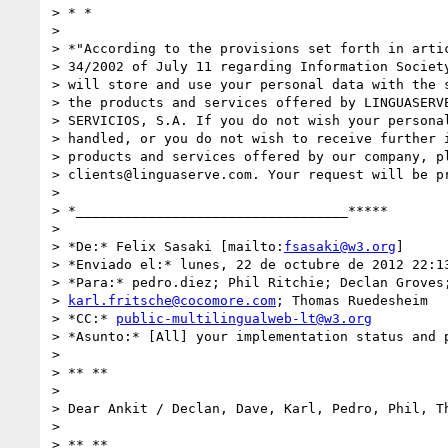
> * *

>

> *"According to the provisions set forth in artic
> 34/2002 of July 11 regarding Information Society
> will store and use your personal data with the s
> the products and services offered by LINGUASERVE
> SERVICIOS, S.A. If you do not wish your personal
> handled, or you do not wish to receive further i
> products and services offered by our company, pl
> clients@linguaserve.com. Your request will be pr
>

> *__________________________________*****

>

> *De:* Felix Sasaki [mailto:
fsasaki@w3.org
]

> *Enviado el:* lunes, 22 de octubre de 2012 22:13
> *Para:* pedro.diez; Phil Ritchie; Declan Groves;
> 
karl.fritsche@cocomore.com
; Thomas Ruedesheim

> *CC:* 
public-multilingualweb-lt@w3.org
> *Asunto:* [All] your implementation status and p
>

> ** **

>

> Dear Ankit / Declan, Dave, Karl, Pedro, Phil, Th
>

> ** **
