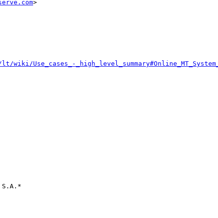
serve.com
>

/lt/wiki/Use_cases_-_high_level_summary#Online_MT_System
S.A.*
