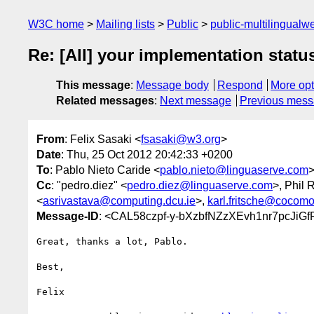
W3C home
Mailing lists
Public
public-multilingual
Re: [All] your implementation statu
This message
:
Message body
Respond
More opt
Related messages
:
Next message
Previous mes
From
: Felix Sasaki <
fsasaki@w3.org
>
Date
: Thu, 25 Oct 2012 20:42:33 +0200
To
: Pablo Nieto Caride <
pablo.nieto@linguaserve.com
Cc
: "pedro.diez" <
pedro.diez@linguaserve.com
>, Phil 
<
asrivastava@computing.dcu.ie
>,
karl.fritsche@cocom
Message-ID
: <CAL58czpf-y-bXzbfNZzXEvh1nr7pcJi
Great, thanks a lot, Pablo.

Best,

Felix
