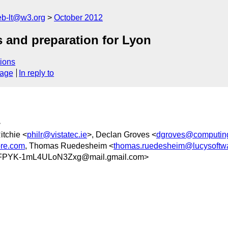
web-lt@w3.org
October 2012
s and preparation for Lyon
ions
sage
In reply to
>
Ritchie <
philr@vistatec.ie
>, Declan Groves <
dgroves@computing
ore.com
, Thomas Ruedesheim <
thomas.ruedesheim@lucysoftw
GfFPYK-1mL4ULoN3Zxg@mail.gmail.com>