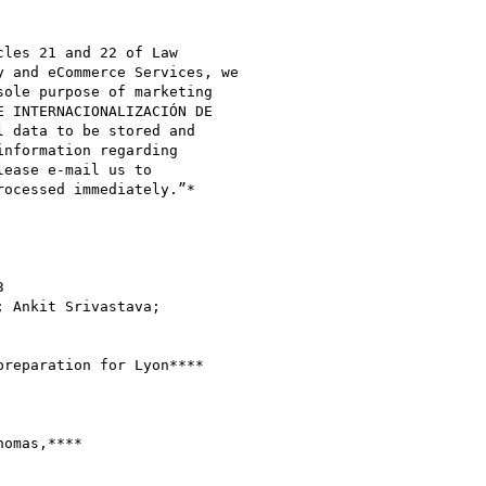
les 21 and 22 of Law

 and eCommerce Services, we

ole purpose of marketing

 INTERNACIONALIZACIÓN DE

 data to be stored and

nformation regarding

ease e-mail us to

ocessed immediately.”*



 Ankit Srivastava;

reparation for Lyon****

omas,****
