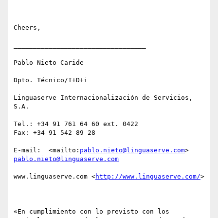
Cheers,

__________________________________

Pablo Nieto Caride

Dpto. Técnico/I+D+i

Linguaserve Internacionalización de Servicios, 
S.A.

Tel.: +34 91 761 64 60 ext. 0422

Fax: +34 91 542 89 28 

E-mail:  <mailto:
pablo.nieto@linguaserve.com
> 
pablo.nieto@linguaserve.com
www.linguaserve.com <
http://www.linguaserve.com/
> 

«En cumplimiento con lo previsto con los 