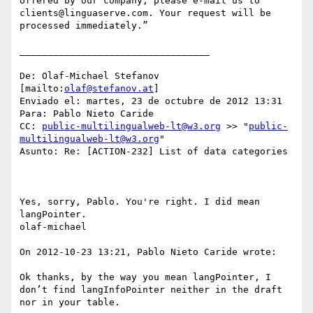
offered by our company, please e-mail us to 
clients@linguaserve.com. Your request will be 
processed immediately.”

__________________________________

De: Olaf-Michael Stefanov 
[mailto:
olaf@stefanov.at
] 

Enviado el: martes, 23 de octubre de 2012 13:31

Para: Pablo Nieto Caride

CC: 
public-multilingualweb-lt@w3.org
 >> "
public-
multilingualweb-lt@w3.org
"

Asunto: Re: [ACTION-232] List of data categories

Yes, sorry, Pablo. You're right. I did mean 
langPointer.

olaf-michael

On 2012-10-23 13:21, Pablo Nieto Caride wrote:

Ok thanks, by the way you mean langPointer, I 
don’t find langInfoPointer neither in the draft 
nor in your table.
