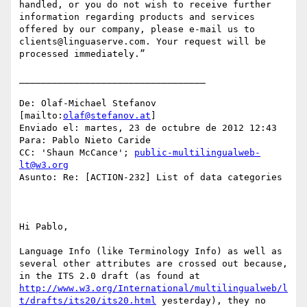
handled, or you do not wish to receive further 
information regarding products and services 
offered by our company, please e-mail us to 
clients@linguaserve.com. Your request will be 
processed immediately.”

__________________________________

De: Olaf-Michael Stefanov 
[mailto:
olaf@stefanov.at
] 

Enviado el: martes, 23 de octubre de 2012 12:43

Para: Pablo Nieto Caride

CC: 'Shaun McCance'; 
public-multilingualweb-
lt@w3.org
Asunto: Re: [ACTION-232] List of data categories

Hi Pablo,

Language Info (like Terminology Info) as well as 
several other attributes are crossed out because, 
in the ITS 2.0 draft (as found at 
http://www.w3.org/International/multilingualweb/l
t/drafts/its20/its20.html
 yesterday), they no 