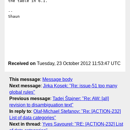
the table in 6.1.

--

Shaun

Received on
Tuesday, 23 October 2012 11:53:47 UTC
This message
:
Message body
Next message
:
Jirka Kosek: "Re: issue-51 too many
global rules"
Previous message
:
Tadej Štajner: "Re: AW: [all]
revision to disambiguation text"
In reply to
:
Olaf-Michael Stefanov: "Re: [ACTION-232]
List of data categories"
Next in thread
:
Yves Savourel: "RE: [ACTION-232] List