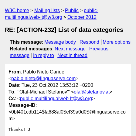
W3C home
Mailing lists
Public
public-
multilingualweb-lt@w3.org
October 2012
RE: [ACTION-232] List of data categories
This message
:
Message body
Respond
More options
Related messages
:
Next message
Previous
message
In reply to
Next in thread
From
: Pablo Nieto Caride
<
pablo.nieto@linguaserve.com
>
Date
: Tue, 23 Oct 2012 13:53:12 +0200
To
: "'Olaf-Michael Stefanov'" <
olaf@stefanov.at
>
Cc
: <
public-multilingualweb-lt@w3.org
>
Message-ID
:
<0bf401cdb114$fa688af0$ef39a0d0$@linguaserve.co
m>
Thanks! J
