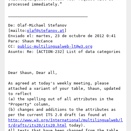
processed immediately.”

__________________________________

De: Olaf-Michael Stefanov 
[mailto:
olaf@stefanov.at
] 

Enviado el: martes, 23 de octubre de 2012 0:41

Para: Shaun McCance

CC: 
public-multilingualweb-lt@w3.org
Asunto: Re: [ACTION-232] List of data categories

Dear Shaun, Dear all,

As agreed at today's weekly meeting, please 
attached a variant of your table, Shaun, updated 
to reflect 

(a) the spelling out of all attributes in the 
"Property" column,

(b) changes and additions to the attributes as 
per the current ITS 2.0 draft (as found at 
http://www.w3.org/International/multilingualweb/l
t/drafts/its20/its20.html
 today).

All texts that have been changed from the table 