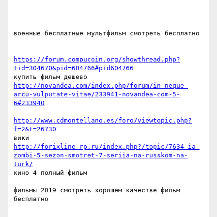
военные бесплатные мультфильм смотреть бесплатно  

https://forum.compucoin.org/showthread.php?
tid=304670&pid=604766#pid604766
http://novandea.com/index.php/forum/in-neque-
arcu-vulputate-vitae/233941-novandea-com-5-
6#233940
http://www.cdmontellano.es/foro/viewtopic.php?
f=2&t=26730
http://forixline-rp.ru/index.php?/topic/7634-ia-
zombi-5-sezon-smotret-7-seriia-na-russkom-na-
turk/
кино 4 полный фильм  

фильмы 2019 смотреть хорошем качестве фильм 
бесплатно  
