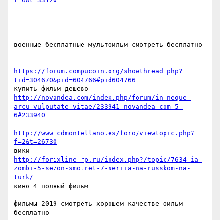
f=6&t=33120
военные бесплатные мультфильм смотреть бесплатно  

https://forum.compucoin.org/showthread.php?
tid=304670&pid=604766#pid604766
http://novandea.com/index.php/forum/in-neque-
arcu-vulputate-vitae/233941-novandea-com-5-
6#233940
http://www.cdmontellano.es/foro/viewtopic.php?
f=2&t=26730
http://forixline-rp.ru/index.php?/topic/7634-ia-
zombi-5-sezon-smotret-7-seriia-na-russkom-na-
turk/
кино 4 полный фильм  

фильмы 2019 смотреть хорошем качестве фильм 
бесплатно  
