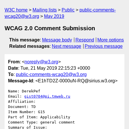
W3C home
Mailing lists
Public
public-comments-
wcag20@w3.org
May 2019
WCAG 2.0 Comment Submission
This message
:
Message body
Respond
More options
Related messages
:
Next message
Previous message
From
: <
noreply@w3.org
>
Date
: Tue, 21 May 2019 22:15:23 +0000
To
:
public-comments-wcag20@w3.org
Message-Id
: <E1hTD2Z-0000uN-RQ@sirius.w3.org>
Name: DerekPef

Email: 
gist0704@pi.tmweb.ru
Affiliation: 

Document: TD

Item Number: G15

Part of Item: Applicability

Comment Type: general comment

Summary of Issue: 
