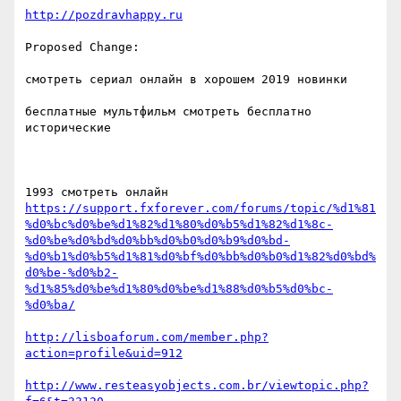
http://pozdravhappy.ru
Proposed Change:

смотреть сериал онлайн в хорошем 2019 новинки  

бесплатные мультфильм смотреть бесплатно 
исторические  

https://support.fxforever.com/forums/topic/%d1%81
%d0%bc%d0%be%d1%82%d1%80%d0%b5%d1%82%d1%8c-
%d0%be%d0%bd%d0%bb%d0%b0%d0%b9%d0%bd-
%d0%b1%d0%b5%d1%81%d0%bf%d0%bb%d0%b0%d1%82%d0%bd%
d0%be-%d0%b2-
%d1%85%d0%be%d1%80%d0%be%d1%88%d0%b5%d0%bc-
%d0%ba/
http://lisboaforum.com/member.php?
action=profile&uid=912
http://www.resteasyobjects.com.br/viewtopic.php?