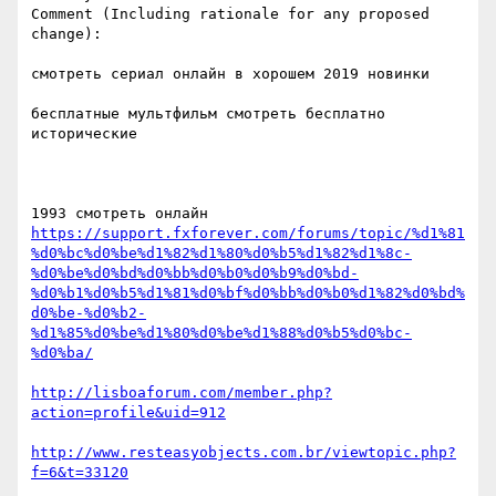
Comment (Including rationale for any proposed 
change):

смотреть сериал онлайн в хорошем 2019 новинки  

бесплатные мультфильм смотреть бесплатно 
исторические  

https://support.fxforever.com/forums/topic/%d1%81
%d0%bc%d0%be%d1%82%d1%80%d0%b5%d1%82%d1%8c-
%d0%be%d0%bd%d0%bb%d0%b0%d0%b9%d0%bd-
%d0%b1%d0%b5%d1%81%d0%bf%d0%bb%d0%b0%d1%82%d0%bd%
d0%be-%d0%b2-
%d1%85%d0%be%d1%80%d0%be%d1%88%d0%b5%d0%bc-
%d0%ba/
http://lisboaforum.com/member.php?
action=profile&uid=912
http://www.resteasyobjects.com.br/viewtopic.php?
f=6&t=33120