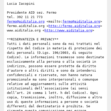
Lucia Iacopini

Presidente AID sez. Fermo

fermo@aiditalia.org
 <mailto:
fermo@aiditalia.org
> 

fermo.aiditalia.org <
http://fermo.aiditalia.org
> 

www.aiditalia.org <
http://www.aiditalia.org
> 

**RISERVATEZZA E PRIVACY**

Tutti i dati personali sono da noi trattati nel 
rispetto del Codice in materia di protezione dei 
dati personali (D.Lgs. 196/2003, di seguito 
Codice). Le informazioni trasmesse sono destinate 
esclusivamente alla persona o alla società in 
indirizzo, possono essere protette da diritto 
d'autore o altri diritti e sono da intendersi 
confidenziali e riservate, non hanno natura 
promozionale ma sono interpersonali o comunque 
relative ad aggiornamenti sulle attività 
istituzionali dell’associazione (ai sensi 
dell’art. 24 comma 1 lett. h del Codice). Ogni 
copia, trasmissione, inoltro, diffusione o altro 
uso di queste informazioni a persone o società 
differenti dal destinatario è proibita. Se 
ricevete questa comunicazione per errore, 