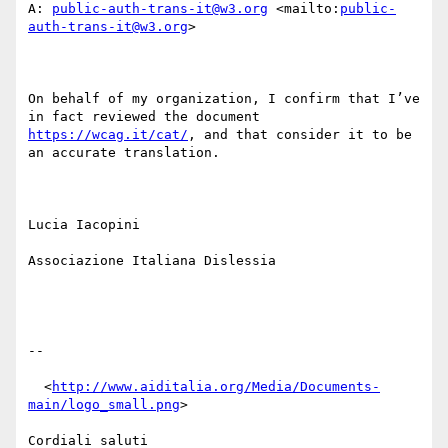
A: 
public-auth-trans-it@w3.org
 <mailto:
public-
auth-trans-it@w3.org
> 

On behalf of my organization, I confirm that I’ve 
in fact reviewed the document 
https://wcag.it/cat/
, and that consider it to be 
an accurate translation.

Lucia Iacopini

Associazione Italiana Dislessia

-- 

  <
http://www.aiditalia.org/Media/Documents-
main/logo_small.png
> 

Cordiali saluti
