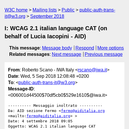
W3C home
Mailing lists
Public
public-auth-trans-
it@w3.org
September 2018
I: WCAG 2.1 italian language CAT (on
behalf of Lucia Iacopini - AID)
This message
:
Message body
Respond
More options
Related messages
:
Next message
Previous message
From
: Roberto Scano - IWA Italy <
rscano@iwa.it
>
Date
: Wed, 5 Sep 2018 12:08:48 +0200
To
: <
public-auth-trans-it@w3.org
>
Message-ID
:
<006001d44500$70df5cb0$529e1610$@iwa.it>
---------- Messaggio inoltrato ----------

Da: AID sezione Fermo <
fermo@aiditalia.org
<mailto:
fermo@aiditalia.org
> >

Date: 4 settembre 2018 09:05

Oggetto: WCAG 2.1 italian language CAT
