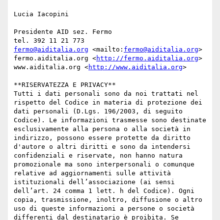
Lucia Iacopini

Presidente AID sez. Fermo

fermo@aiditalia.org
 <mailto:
fermo@aiditalia.org
> 

fermo.aiditalia.org <
http://fermo.aiditalia.org
> 

www.aiditalia.org <
http://www.aiditalia.org
> 

**RISERVATEZZA E PRIVACY**

Tutti i dati personali sono da noi trattati nel 
rispetto del Codice in materia di protezione dei 
dati personali (D.Lgs. 196/2003, di seguito 
Codice). Le informazioni trasmesse sono destinate 
esclusivamente alla persona o alla società in 
indirizzo, possono essere protette da diritto 
d'autore o altri diritti e sono da intendersi 
confidenziali e riservate, non hanno natura 
promozionale ma sono interpersonali o comunque 
relative ad aggiornamenti sulle attività 
istituzionali dell’associazione (ai sensi 
dell’art. 24 comma 1 lett. h del Codice). Ogni 
copia, trasmissione, inoltro, diffusione o altro 
uso di queste informazioni a persone o società 
differenti dal destinatario è proibita. Se 