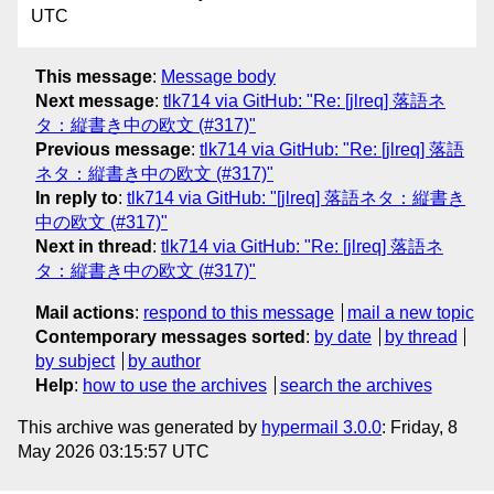
UTC
This message
:
Message body
Next message
:
tlk714 via GitHub: "Re: [jlreq] 落語ネ
タ：縦書き中の欧文 (#317)"
Previous message
:
tlk714 via GitHub: "Re: [jlreq] 落語
ネタ：縦書き中の欧文 (#317)"
In reply to
:
tlk714 via GitHub: "[jlreq] 落語ネタ：縦書き
中の欧文 (#317)"
Next in thread
:
tlk714 via GitHub: "Re: [jlreq] 落語ネ
タ：縦書き中の欧文 (#317)"
Mail actions
:
respond to this message
mail a new topic
Contemporary messages sorted
:
by date
by thread
by subject
by author
Help
:
how to use the archives
search the archives
This archive was generated by
hypermail 3.0.0
: Friday, 8
May 2026 03:15:57 UTC