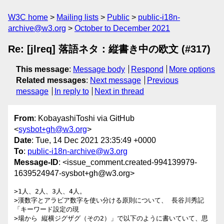
W3C home
Mailing lists
Public
public-i18n-
archive@w3.org
October to December 2021
Re: [jlreq] 落語ネタ：縦書き中の欧文 (#317)
This message
:
Message body
Respond
More options
Related messages
:
Next message
Previous
message
In reply to
Next in thread
From
: KobayashiToshi via GitHub
<
sysbot+gh@w3.org
>
Date
: Tue, 14 Dec 2021 23:35:49 +0000
To
:
public-i18n-archive@w3.org
Message-ID
: <issue_comment.created-994139979-
1639524947-sysbot+gh@w3.org>
>1人、2人、3人、4人。

>漢数字とアラビア数字を使い分ける原則について、 長谷川秀記
「キーワード設定の現

>場から 縦横ジグザグ（その2）」で以下のように書いていて、思