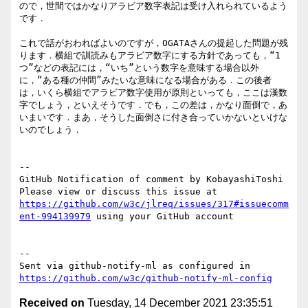
ので，世間ではかなりアラビア数字表記は受け入れられているよう
です．

これで話がおわればよいのですが，OGATAさんの提起した問題が残
ります．横組で訓読みもアラビア数字にする方針であっても，“1
つ”などの表記には，“いち”という数字を意味する場合以外
に，“ある種の仲間”みたいな意味になる場合がある．この後者
は，いくら横組でアラビア数字使用が原則といっても，ここは漢数
字でしょう，といえそうです．でも，この差は，かなり面倒で，あ
いまいです．まあ，そうした面倒さに付き合っていかないといけな
いのでしょう．

-- 

GitHub Notification of comment by KobayashiToshi

Please view or discuss this issue at 
https://github.com/w3c/jlreq/issues/317#issuecomm
ent-994139979
 using your GitHub account

-- 

Sent via github-notify-ml as configured in 
https://github.com/w3c/github-notify-ml-config
Received on
Tuesday, 14 December 2021 23:35:51