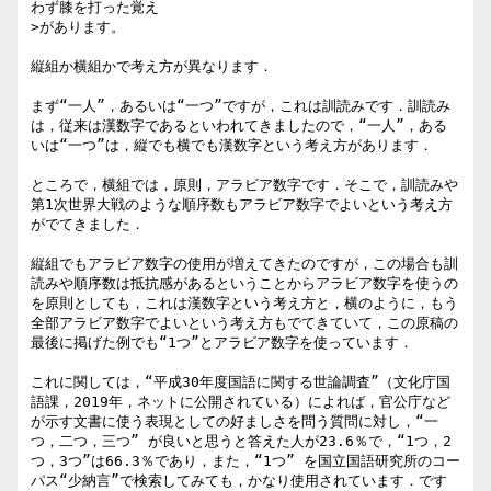
わず膝を打った覚え

>があります。

縦組か横組かで考え方が異なります．

まず“一人”，あるいは“一つ”ですが，これは訓読みです．訓読み
は，従来は漢数字であるといわれてきましたので，“一人”，ある
いは“一つ”は，縦でも横でも漢数字という考え方があります．

ところで，横組では，原則，アラビア数字です．そこで，訓読みや
第1次世界大戦のような順序数もアラビア数字でよいという考え方
がでてきました．

縦組でもアラビア数字の使用が増えてきたのですが，この場合も訓
読みや順序数は抵抗感があるということからアラビア数字を使うの
を原則としても，これは漢数字という考え方と，横のように，もう
全部アラビア数字でよいという考え方もでてきていて，この原稿の
最後に掲げた例でも“1つ”とアラビア数字を使っています．

これに関しては，“平成30年度国語に関する世論調査”（文化庁国
語課，2019年，ネットに公開されている）によれば，官公庁など
が示す文書に使う表現としての好ましさを問う質問に対し，“一
つ，二つ，三つ” が良いと思うと答えた人が23.6％で，“1つ，2
つ，3つ”は66.3％であり，また，“1つ” を国立国語研究所のコー
パス“少納言”で検索してみても，かなり使用されています．です