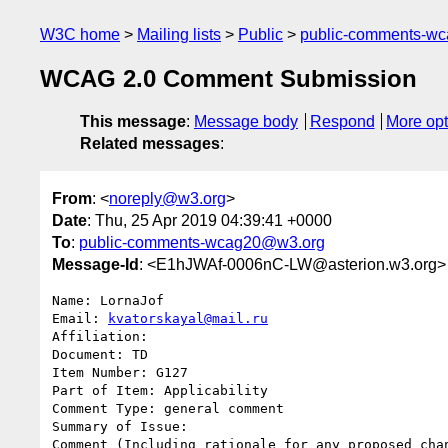
W3C home
Mailing lists
Public
public-comments-w
WCAG 2.0 Comment Submission
This message
:
Message body
Respond
More opt
Related messages
:
From
: <
noreply@w3.org
>
Date
: Thu, 25 Apr 2019 04:39:41 +0000
To
:
public-comments-wcag20@w3.org
Message-Id
: <E1hJWAf-0006nC-LW@asterion.w3.org>
Name: LornaJof

Email: 
kvatorskayal@mail.ru
Affiliation: 

Document: TD

Item Number: G127

Part of Item: Applicability

Comment Type: general comment

Summary of Issue: 

Comment (Including rationale for any proposed chan