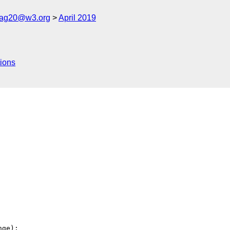
cag20@w3.org
April 2019
ions
ge):
