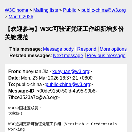
W3C home
Mailing lists
Public
public-china@w3.org
March 2026
【欢迎参与】W3C可验证凭证工作组新增多份
关键规范
This message
:
Message body
Respond
More options
Related messages
:
Next message
Previous message
From
: Xueyuan Jia <
xueyuan@w3.org
>
Date
: Mon, 23 Mar 2026 16:37:21 +0800
To
: public-china <
public-china@w3.org
>
Message-ID
: <00de9150-50fd-4a95-99b8-
7fbce3523a7c@w3.org>
W3C中国社区成员：

大家好！

W3C近期更新可验证凭证工作组（Verifiable Credentials 
Working 
