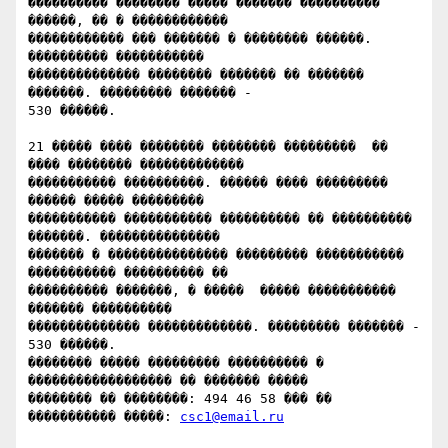
���������� �������� ����� ������� ���������� 
������, �� � ������������

������������ ��� ������� � �������� ������. 
���������� �����������

�������������� �������� ������� �� ������� 
�������. ��������� ������� -

530 ������.

21 ����� ���� �������� �������� ���������  �� 
���� �������� �������������

����������� ����������. ������ ���� ��������� 
������ ����� ���������

����������� ����������� ���������� �� ���������� 
�������. ���������������

������� � ��������������� ��������� ����������� 
����������� ���������� ��

���������� �������, � �����  ����� ����������� 
������� ����������

�������������� �������������. ��������� ������� - 
530 ������.

�������� ����� ��������� ���������� � 
������������������ �� ������� �����

�������� �� ��������: 494 46 58 ��� �� 
����������� �����: 
csc1@email.ru