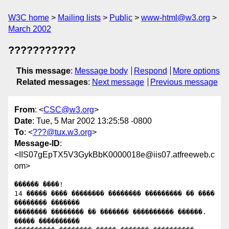
W3C home
Mailing lists
Public
www-html@w3.org
March 2002
???????????
This message
:
Message body
Respond
More options
Related messages
:
Next message
Previous message
From
: <
CSC@w3.org
>
Date
: Tue, 5 Mar 2002 13:25:58 -0800
To
: <
???@tux.w3.org
>
Message-ID
:
<IIS07gEpTX5V3GykBbK0000018e@iis07.atfreeweb.c
om>
������ ����!

14 ����� ���� �������� �������� ��������� �� ���� 
�������� �������

�������� �������� �� ������� ���������� ������. 
����� ����������
