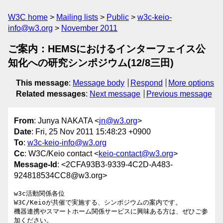
W3C home
Mailing lists
Public
w3c-keio-
info@w3.org
November 2011
ご案内：HEMSにおけるインターフェイス公
知化への研究シンポジウム(12/8三田)
This message
:
Message body
Respond
More options
Related messages
:
Next message
Previous message
From
: Junya NAKATA <
jn@w3.org
>
Date
: Fri, 25 Nov 2011 15:48:23 +0900
To
:
w3c-keio-info@w3.org
Cc
: W3C/Keio contact <
keio-contact@w3.org
>
Message-Id
: <2CFA93B3-9339-4C2D-A483-
924818534CC8@w3.org>
w3c活動関係各位

W3C/Keioが共催で実施する、シンポジウムの案内です。

機器連携やスマートホーム関係サービスに興味ある方は、ぜひご参
加ください。
