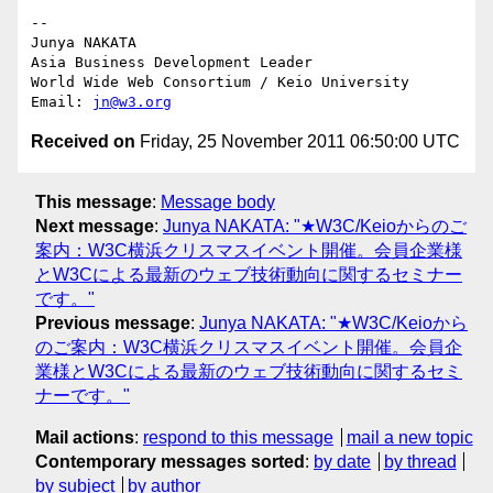
-- 

Junya NAKATA

Asia Business Development Leader

World Wide Web Consortium / Keio University

Email: 
jn@w3.org
Received on
Friday, 25 November 2011 06:50:00 UTC
This message
:
Message body
Next message
:
Junya NAKATA: "★W3C/Keioからのご
案内：W3C横浜クリスマスイベント開催。会員企業様
とW3Cによる最新のウェブ技術動向に関するセミナー
です。"
Previous message
:
Junya NAKATA: "★W3C/Keioから
のご案内：W3C横浜クリスマスイベント開催。会員企
業様とW3Cによる最新のウェブ技術動向に関するセミ
ナーです。"
Mail actions
:
respond to this message
mail a new topic
Contemporary messages sorted
:
by date
by thread
by subject
by author