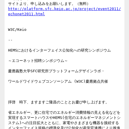
http://platform.sfc.keio.ac.jp/project/event2011/
W3C/Keio

--

HEMSにおけるインターフェイス公知化への研究シンポジウム

～エコーネット招聘シンポジウム～

慶應義塾大学SFC研究所プラットフォームデザインラボ・

ワールドワイドウェブコンソーシアム (W3C)慶應拠点共催

拝啓　時下、ますますご隆昌のこととお慶び申し上げます。

省エネルギー、更に住宅でのエネルギー消費情報の見える化などを
実現するスマートハウスやHEMS(住宅のエネルギーマネジメントシ
ステム)への注目拡大とともに、家電やさまざまな機器を接続する
インターフェイス規格の標準化及び公知化が産学官連携により推進