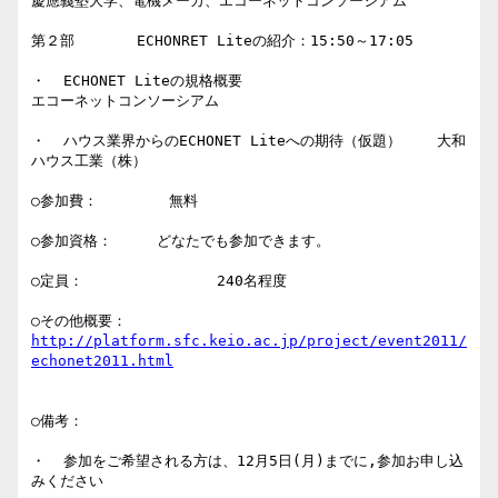
慶應義塾大学、電機メーカ、エコーネットコンソーシアム

第２部       ECHONRET Liteの紹介：15:50～17:05

・  ECHONET Liteの規格概要                                     
エコーネットコンソーシアム

・  ハウス業界からのECHONET Liteへの期待（仮題）    大和
ハウス工業（株）

○参加費：        無料

○参加資格：     どなたでも参加できます。

○定員：               240名程度

○その他概要：  
http://platform.sfc.keio.ac.jp/project/event2011/
○備考：

・  参加をご希望される方は、12月5日(月)までに,参加お申し込
みください
