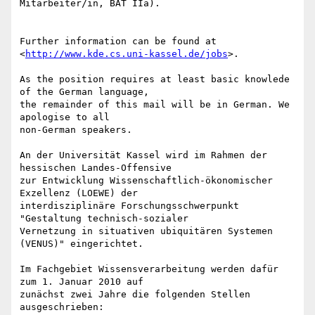
Mitarbeiter/in, BAT IIa).

Further information can be found at 
<
http://www.kde.cs.uni-kassel.de/jobs
>.

As the position requires at least basic knowlede 
of the German language,

the remainder of this mail will be in German. We 
apologise to all

non-German speakers.

An der Universität Kassel wird im Rahmen der 
hessischen Landes-Offensive

zur Entwicklung Wissenschaftlich-ökonomischer 
Exzellenz (LOEWE) der

interdisziplinäre Forschungsschwerpunkt 
"Gestaltung technisch-sozialer

Vernetzung in situativen ubiquitären Systemen 
(VENUS)" eingerichtet.

Im Fachgebiet Wissensverarbeitung werden dafür 
zum 1. Januar 2010 auf

zunächst zwei Jahre die folgenden Stellen 
ausgeschrieben:
