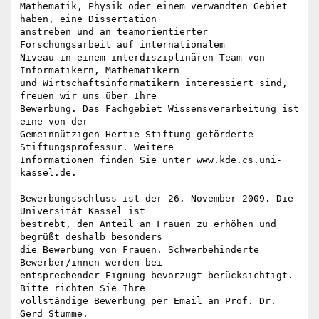
Mathematik, Physik oder einem verwandten Gebiet 
haben, eine Dissertation

anstreben und an teamorientierter 
Forschungsarbeit auf internationalem

Niveau in einem interdisziplinären Team von 
Informatikern, Mathematikern

und Wirtschaftsinformatikern interessiert sind, 
freuen wir uns über Ihre

Bewerbung. Das Fachgebiet Wissensverarbeitung ist 
eine von der

Gemeinnützigen Hertie-Stiftung geförderte 
Stiftungsprofessur. Weitere

Informationen finden Sie unter www.kde.cs.uni-
kassel.de.

Bewerbungsschluss ist der 26. November 2009. Die 
Universität Kassel ist

bestrebt, den Anteil an Frauen zu erhöhen und 
begrüßt deshalb besonders

die Bewerbung von Frauen. Schwerbehinderte 
Bewerber/innen werden bei

entsprechender Eignung bevorzugt berücksichtigt. 
Bitte richten Sie Ihre

vollständige Bewerbung per Email an Prof. Dr. 
Gerd Stumme.
