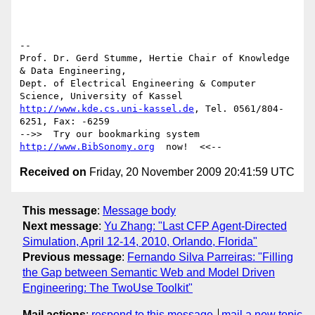
-- 

Prof. Dr. Gerd Stumme, Hertie Chair of Knowledge 
& Data Engineering,

Dept. of Electrical Engineering & Computer 
http://www.kde.cs.uni-kassel.de
, Tel. 0561/804-
6251, Fax: -6259

-->>  Try our bookmarking system  
http://www.BibSonomy.org
Received on
Friday, 20 November 2009 20:41:59 UTC
This message
:
Message body
Next message
:
Yu Zhang: "Last CFP Agent-Directed
Simulation, April 12-14, 2010, Orlando, Florida"
Previous message
:
Fernando Silva Parreiras: "Filling
the Gap between Semantic Web and Model Driven
Engineering: The TwoUse Toolkit"
Mail actions
:
respond to this message
mail a new topic