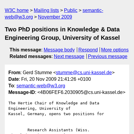
W3C home
Mailing lists
Public
semantic-
web@w3.org
November 2009
Two PhD positions in Knowledge & Data
Engineering Group, University of Kassel
This message
:
Message body
Respond
More options
Related messages
:
Next message
Previous message
From
: Gerd Stumme <
stumme@cs.uni-kassel.de
>
Date
: Fri, 20 Nov 2009 21:41:26 +0100
To
:
semantic-web@w3.org
Message-ID
: <4B06FEF6.2030905@cs.uni-kassel.de>
The Hertie Chair of Knowledge and Data 
Engineering, University of

Kassel, Germany, opens two positions for

	Research Assistants (Wiss. 