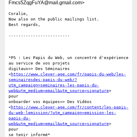
Fmcs5ZqgFuYA@mail.gmail.com>
Coralie,

Now also on the public mailings list.

Best regards,

-------------------------

*PS : Les Papis du Web, un concentré d'expérience 
au service de vos projets

digitaux=> Des Séminaires

<
https://www.clever-age.com/fr/papis-du-web/les-
seminairesdes-papis-du-web/?
utm_campaign=seminaires-les-papis-du-
web&utm_medium=email&utm_source=signature
>

pour

onboarder vos équipes=> Des Vidéos

<
https://www.clever-age.com/fr/content/les-papis-
du-web-lemission/?utm_campaign=emission-les-
papis-du-
web&utm_medium=email&utm_source=signature
>

pour

se tenir informé*
