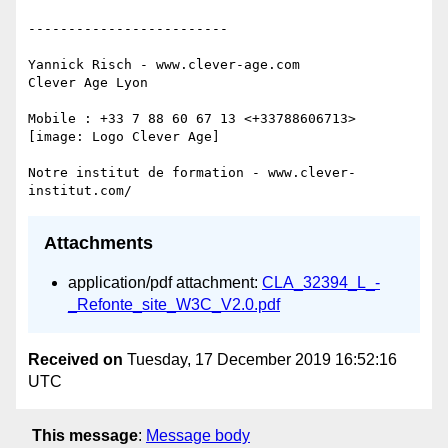
-------------------------

Yannick Risch - www.clever-age.com

Clever Age Lyon

Mobile : +33 7 88 60 67 13 <+33788606713>

[image: Logo Clever Age]

Notre institut de formation - www.clever-
Attachments
application/pdf attachment:
CLA_32394_L_-
_Refonte_site_W3C_V2.0.pdf
Received on
Tuesday, 17 December 2019 16:52:16
UTC
This message
:
Message body