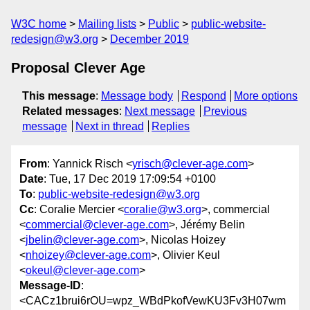
W3C home
Mailing lists
Public
public-website-
redesign@w3.org
December 2019
Proposal Clever Age
This message
:
Message body
Respond
More options
Related messages
:
Next message
Previous
message
Next in thread
Replies
From
: Yannick Risch <
yrisch@clever-age.com
>
Date
: Tue, 17 Dec 2019 17:09:54 +0100
To
:
public-website-redesign@w3.org
Cc
: Coralie Mercier <
coralie@w3.org
>, commercial
<
commercial@clever-age.com
>, Jérémy Belin
<
jbelin@clever-age.com
>, Nicolas Hoizey
<
nhoizey@clever-age.com
>, Olivier Keul
<
okeul@clever-age.com
>
Message-ID
:
<CACz1brui6rOU=wpz_WBdPkofVewKU3Fv3H07wm