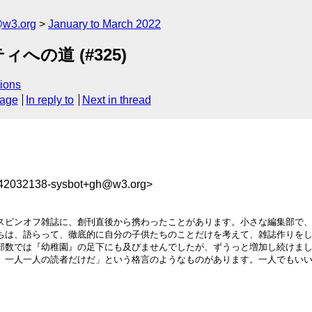
@w3.org
January to March 2022
ィへの道 (#325)
ions
sage
In reply to
Next in thread
642032138-sysbot+gh@w3.org>
スピンオフ雑誌に、創刊直後から携わったことがあります。小さな編集部で
ちは、語らって、徹底的に自分の子供たちのことだけを考えて、雑誌作りを
部数では『幼稚園』の足下にも及びませんでしたが、ずうっと増加し続けまし
、一人一人の読者だけだ」という格言のようなものがあります。一人でもい