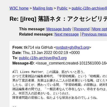
W3C home
Mailing lists
Public
public-i18n-archive
Re: [jlreq] 落語ネタ：アクセシビリテ
This message
:
Message body
Respond
More opt
Related messages
:
Next message
Previous mes
From
: tlk714 via GitHub <
sysbot+gh@w3.org
>
Date
: Thu, 13 Jan 2022 00:02:19 +0000
To
:
public-i18n-archive@w3.org
Message-ID
: <issue_comment.created-1011561000-1
All Lives Matter、この議論、筋がいいと思う。

かつて児童雑誌の編集者時代、『学習幼稚園』という『幼稚園』の
男が丁度読者層、先輩はお嬢さん二人が読者層という塩梅。ぼくた
したら、ぼくが、携わっている間、『学習幼稚園』の部数は、絶対
雑誌編集者の間では、「一般読者なんて存在しない。存在するのは
人、何百万人の読者がいる、というわけ。

障害者問題の背後にも、似たような状況があるのでしょうね。

-- 
