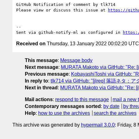
GitHub Notification of comment by tlk714

Please view or discuss this issue at 
https://gith
-- 

Sent via github-notify-ml as configured in 
https:
Received on
Thursday, 13 January 2022 00:02:20 UTC
This message
:
Message body
Next message
:
MURATA Makoto via GitHub: 
Previous message
:
KobayashiToshi via GitHu
In reply to
:
tlk714 via GitHub: "[jlreq] 落語
Next in thread
:
MURATA Makoto via GitHub: 
Mail actions
:
respond to this message
mail a new 
Contemporary messages sorted
:
by date
by thre
Help
:
how to use the archives
search the archives
This archive was generated by
hypermail 3.0.0
: Friday, 