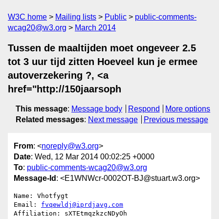
W3C home
Mailing lists
Public
public-comments-
wcag20@w3.org
March 2014
Tussen de maaltijden moet ongeveer 2.5
tot 3 uur tijd zitten Hoeveel kun je ermee
autoverzekering ?, <a
href="http://150jaarsoph
This message
:
Message body
Respond
More options
Related messages
:
Next message
Previous message
From
: <
noreply@w3.org
>
Date
: Wed, 12 Mar 2014 00:02:25 +0000
To
:
public-comments-wcag20@w3.org
Message-Id
: <E1WNWcr-0002OT-BJ@stuart.w3.org>
Name: Vhotfygt

Email: 
fvqewldj@iprdjavg.com
Affiliation: sXTEtmqzkzcNDyOh
