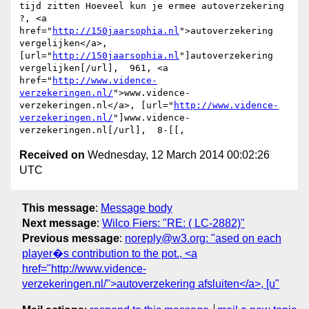
tijd zitten Hoeveel kun je ermee autoverzekering 
?, <a 
href="
http://150jaarsophia.nl
">autoverzekering 
vergelijken</a>, 
[url="
http://150jaarsophia.nl
"]autoverzekering 
vergelijken[/url],  961, <a 
href="
http://www.vidence-
verzekeringen.nl/
">www.vidence-
verzekeringen.nl</a>, [url="
http://www.vidence-
verzekeringen.nl/
"]www.vidence-
Received on
Wednesday, 12 March 2014 00:02:26
UTC
This message
:
Message body
Next message
:
Wilco Fiers: "RE: ( LC-2882)"
Previous message
:
noreply@w3.org: "ased on each
player�s contribution to the pot., <a
href="http://www.vidence-
verzekeringen.nl/">autoverzekering afsluiten</a>, [u"