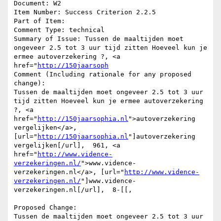
Document: W2

Item Number: Success Criterion 2.2.5

Part of Item: 

Comment Type: technical

Summary of Issue: Tussen de maaltijden moet 
ongeveer 2.5 tot 3 uur tijd zitten Hoeveel kun je 
ermee autoverzekering ?, <a 
href="
http://150jaarsoph
Comment (Including rationale for any proposed 
change):

Tussen de maaltijden moet ongeveer 2.5 tot 3 uur 
tijd zitten Hoeveel kun je ermee autoverzekering 
?, <a 
href="
http://150jaarsophia.nl
">autoverzekering 
vergelijken</a>, 
[url="
http://150jaarsophia.nl
"]autoverzekering 
vergelijken[/url],  961, <a 
href="
http://www.vidence-
verzekeringen.nl/
">www.vidence-
verzekeringen.nl</a>, [url="
http://www.vidence-
verzekeringen.nl/
"]www.vidence-
verzekeringen.nl[/url],  8-[[, 

Proposed Change:

Tussen de maaltijden moet ongeveer 2.5 tot 3 uur 