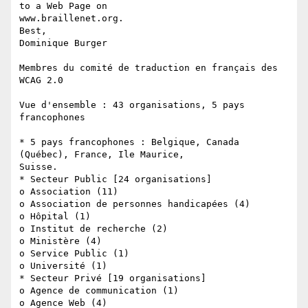
to a Web Page on 

www.braillenet.org.

Best,

Dominique Burger

Membres du comité de traduction en français des 
WCAG 2.0

Vue d'ensemble : 43 organisations, 5 pays 
francophones

* 5 pays francophones : Belgique, Canada 
(Québec), France, Ile Maurice, 

Suisse.

* Secteur Public [24 organisations]

o Association (11)

o Association de personnes handicapées (4)

o Hôpital (1)

o Institut de recherche (2)

o Ministère (4)

o Service Public (1)

o Université (1)

* Secteur Privé [19 organisations]

o Agence de communication (1)

o Agence Web (4)
