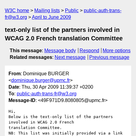
W3C home
Mailing lists
Public
public-auth-trans-
fr@w3.org
April to June 2009
text-only list of the partners involved in
WCAG 2.0 French translation Committee
This message
:
Message body
Respond
More options
Related messages
:
Next message
Previous message
From
: Dominique BURGER
<
dominique.burger@upmc.fr
>
Date
: Thu, 30 Apr 2009 11:39:37 +0200
To
:
public-auth-trans-fr@w3.org
Message-ID
: <49F971D9.8080805@upmc.fr>
Hi,

Below is the text-only list of the partners 
involved in WCAG 2.0 French 

translation Committee.

NB: This list was initially provided via a link 