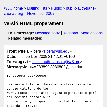
W3C home
Mailing lists
Public
public-auth-trans-
ca@w3.org
November 2009
Versió HTML properament
This message
:
Message body
Respond
More options
Related messages
:
From
: Mireia Ribera <
ribera@ub.edu
>
Date
: Thu, 05 Nov 2009 21:42:01 +0100
To
: wcag cat <
public-auth-trans-ca@w3.org
>
Message-id
: <4AF33899.8030802@ub.edu>
Benvolguts col·legues,

gràcies a tots per donar el vist-i-plau a la 
versió catalana de les 

WCAG. Encara ens falta alguna organització però 
hem decidit passar a la 

següent fase, perquè ja estem totalment fora del 
calendari previst.
