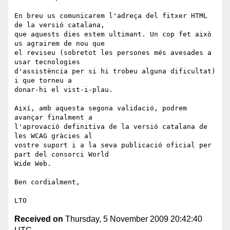
En breu us comunicarem l'adreça del fitxer HTML 
de la versió catalana, 

que aquests dies estem ultimant. Un cop fet això 
us agrairem de nou que 

el reviseu (sobretot les persones més avesades a 
usar tecnologies 

d'assistència per si hi trobeu alguna dificultat) 
i que torneu a 

donar-hi el vist-i-plau.

Així, amb aquesta segona validació, podrem 
avançar finalment a 

l'aprovació definitiva de la versió catalana de 
les WCAG gràcies al 

vostre suport i a la seva publicació oficial per 
part del consorci World 

Wide Web.

Ben cordialment,

Received on
Thursday, 5 November 2009 20:42:40